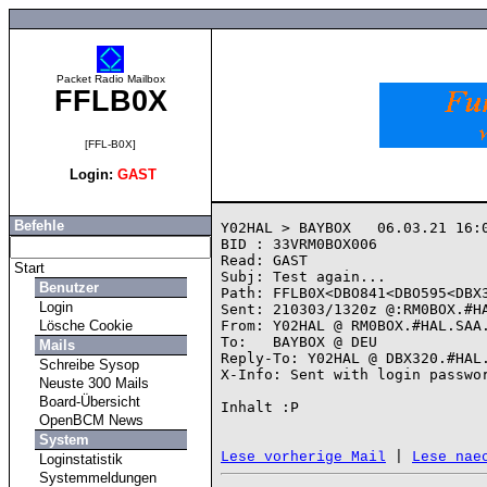
Packet Radio Mailbox
FFLB0X
[FFL-B0X]
Login:
GAST
Befehle
Y02HAL > BAYBOX   06.03.21 16:0
BID : 33VRM0BOX006

Read: GAST

Start
Subj: Test again...

Benutzer
Path: FFLB0X<DBO841<DBO595<DBX3
Login
Sent: 210303/1320z @:RM0BOX.#HA
Lösche Cookie
From: Y02HAL @ RM0BOX.#HAL.SAA.
To:   BAYBOX @ DEU

Mails
Reply-To: Y02HAL @ DBX320.#HAL.
Schreibe Sysop
X-Info: Sent with login passwor
Neuste 300 Mails
Board-Übersicht
Inhalt :P

OpenBCM News
System
 | 
Lese vorherige Mail
Lese nae
Loginstatistik
Systemmeldungen