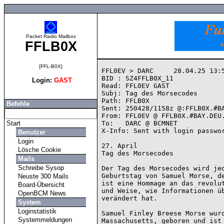
Packet Radio Mailbox
FFLB0X
[FFL-B0X]
FFL0EV > DARC     28.04.25 13:5
BID : SZ4FFLB0X_11

Login:
GAST
Read: FFL0EV GAST

Subj: Tag des Morsecodes

Path: FFLB0X

Befehle
Sent: 250428/1158z @:FFLB0X.#BA
From: FFL0EV @ FFLB0X.#BAY.DEU.
Start
To:   DARC @ BCMNET

X-Info: Sent with login passwor
Benutzer
Login
27. April

Lösche Cookie
Tag des Morsecodes

Mails
Schreibe Sysop
Der Tag des Morsecodes wird jed
Geburtstag von Samuel Morse, de
Neuste 300 Mails
ist eine Hommage an das revolut
Board-Übersicht
und Weise, wie Informationen üb
OpenBCM News
verändert hat.

System
Loginstatistik
Samuel Finley Breese Morse wurd
Systemmeldungen
Massachusetts, geboren und ist 