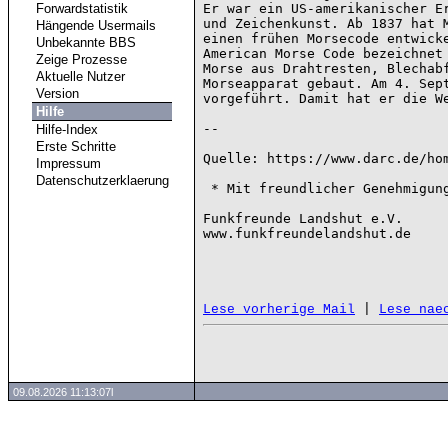
Forwardstatistik
Er war ein US-amerikanischer Er
und Zeichenkunst. Ab 1837 hat M
Hängende Usermails
einen frühen Morsecode entwicke
Unbekannte BBS
American Morse Code bezeichnet 
Zeige Prozesse
Morse aus Drahtresten, Blechabf
Aktuelle Nutzer
Morseapparat gebaut. Am 4. Sept
Version
vorgeführt. Damit hat er die We
Hilfe
--

Hilfe-Index
Erste Schritte
Quelle: https://www.darc.de/hom
Impressum
Datenschutzerklaerung
 * Mit freundlicher Genehmigung vom DARC e.V. ins Packet Radio übernommen *

Funkfreunde Landshut e.V.

www.funkfreundelandshut.de

 | 
Lese vorherige Mail
Lese nae
09.08.2026 11:13:07l