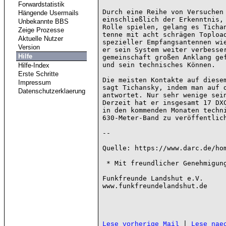
Forwardstatistik
Durch eine Reihe von Versuchen 
Hängende Usermails
einschließlich der Erkenntnis, 
Unbekannte BBS
Rolle spielen, gelang es Tichan
Zeige Prozesse
tenne mit acht schrägen Topload
Aktuelle Nutzer
spezieller Empfangsantennen wie
Version
er sein System weiter verbesser
Hilfe
gemeinschaft großen Anklang gef
und sein technisches Können.

Hilfe-Index
Erste Schritte
Die meisten Kontakte auf diesem
Impressum
sagt Tichansky, indem man auf d
Datenschutzerklaerung
antwortet. Nur sehr wenige sein
Derzeit hat er insgesamt 17 DXC
in den kommenden Monaten techni
630-Meter-Band zu veröffentlich
--

Quelle: https://www.darc.de/hom
 * Mit freundlicher Genehmigung vom DARC e.V. ins Packet Radio übernommen *

Funkfreunde Landshut e.V.

www.funkfreundelandshut.de

 | 
Lese vorherige Mail
Lese nae