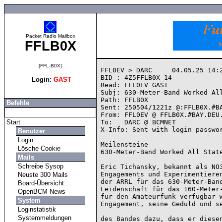
Packet Radio Mailbox
FFLB0X
[FFL-B0X]
FFL0EV > DARC     04.05.25 14:2
BID : 4Z5FFLB0X_14

Login:
GAST
Read: FFL0EV GAST

Subj: 630-Meter-Band Worked All
Path: FFLB0X

Befehle
Sent: 250504/1221z @:FFLB0X.#BA
From: FFL0EV @ FFLB0X.#BAY.DEU.
Start
To:   DARC @ BCMNET

X-Info: Sent with login passwor
Benutzer
Login
Meilensteine

Lösche Cookie
630-Meter-Band Worked All State
Mails
Schreibe Sysop
Eric Tichansky, bekannt als NO3
Engagements und Experimentieren
Neuste 300 Mails
der ARRL für das 630-Meter-Band
Board-Übersicht
Leidenschaft für das 160-Meter-
OpenBCM News
für den Amateurfunk verfügbar w
System
Engagement, seine Geduld und se
Loginstatistik
Systemmeldungen
des Bandes dazu, dass er diesen