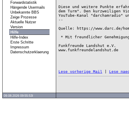
Forwardstatistik
Diese und weitere Punkte erfahr
Hängende Usermails
dem Turm". Den kurzweiligen Vid
Unbekannte BBS
YouTube-Kanal "darchamradio" un
Zeige Prozesse
--

Aktuelle Nutzer
Version
Quelle: https://www.darc.de/hom
Hilfe
 * Mit freundlicher Genehmigung vom DARC e.V. ins Packet Radio übernommen *

Hilfe-Index
Erste Schritte
Funkfreunde Landshut e.V.

Impressum
www.funkfreundelandshut.de

Datenschutzerklaerung
 | 
Lese vorherige Mail
Lese nae
09.08.2026 09:55:53l