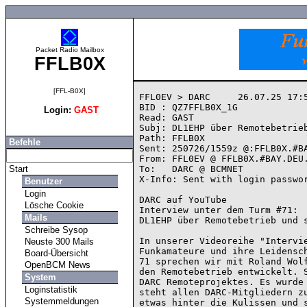
Packet Radio Mailbox
FFLB0X
[FFL-B0X]
FFL0EV > DARC     26.07.25 17:5
BID : QZ7FFLB0X_1G

Login:
GAST
Read: GAST

Subj: DL1EHP über Remotebetrieb
Path: FFLB0X

Befehle
Sent: 250726/1559z @:FFLB0X.#BA
From: FFL0EV @ FFLB0X.#BAY.DEU.
Start
To:   DARC @ BCMNET

X-Info: Sent with login passwor
Benutzer
Login
DARC auf YouTube

Lösche Cookie
Interview unter dem Turm #71: 

Mails
DL1EHP über Remotebetrieb und s
Schreibe Sysop
In unserer Videoreihe "Intervie
Neuste 300 Mails
Funkamateure und ihre Leidensch
Board-Übersicht
71 sprechen wir mit Roland Wolf
OpenBCM News
den Remotebetrieb entwickelt. S
System
DARC Remoteprojektes. Es wurde 
Loginstatistik
steht allen DARC-Mitgliedern zu
Systemmeldungen
etwas hinter die Kulissen und s