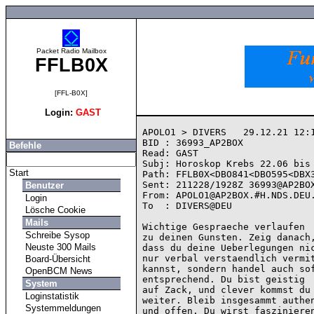
Packet Radio Mailbox
FFLB0X
[FFL-B0X]
Login:
GAST
APOLO1 > DIVERS   29.12.21 12:1
BID : 36993_AP2BOX

Befehle
Read: GAST

Subj: Horoskop Krebs 22.06 bis 
Start
Path: FFLB0X<DBO841<DBO595<DBX3
Sent: 211228/1928Z 36993@AP2BOX
Benutzer
From: APOLO1@AP2BOX.#H.NDS.DEU.
Login
To  : DIVERS@DEU

Lösche Cookie
Mails
Wichtige Gespraeche verlaufen

Schreibe Sysop
zu deinen Gunsten. Zeig danach,
Neuste 300 Mails
dass du deine Ueberlegungen nic
nur verbal verstaendlich vermit
Board-Übersicht
kannst, sondern handel auch sof
OpenBCM News
entsprechend. Du bist geistig 

System
auf Zack, und clever kommst du 
Loginstatistik
weiter. Bleib insgesammt authen
Systemmeldungen
und offen. Du wirst faszinieren