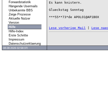
Forwardstatistik
Es kann knistern.

Hängende Usermails
Glueckstag Sonntag

Unbekannte BBS
Zeige Prozesse
***55**73*de APOLO1@AP1BOX

Aktuelle Nutzer
Version
Hilfe
 | 
Lese vorherige Mail
Lese nae
Hilfe-Index
Erste Schritte
Impressum
Datenschutzerklaerung
08.08.2026 02:58:37l