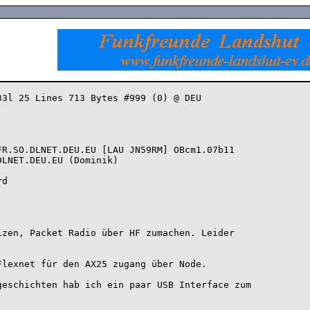
3l 25 Lines 713 Bytes #999 (0) @ DEU

R.SO.DLNET.DEU.EU [LAU JN59RM] OBcm1.07b11

LNET.DEU.EU (Dominik)

d

zen, Packet Radio über HF zumachen. Leider 

lexnet für den AX25 zugang über Node.

eschichten hab ich ein paar USB Interface zum 
