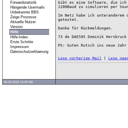
Forwardstatistik
Gibt es eine Software, die ich 
1200Baud zu simulieren per Soun
Hängende Usermails
Unbekannte BBS
Im Netz habe ich unteranderem d
Zeige Prozesse
getestet.

Aktuelle Nutzer
Version
Danke für Rückmeldungen.

Hilfe
73 de DAE595 Dominik Hersbruck 
Hilfe-Index
Erste Schritte
PS: Guten Rutsch ins neue Jahr 
Impressum
Datenschutzerklaerung
 | 
Lese vorherige Mail
Lese nae
08.08.2026 13:05:38l