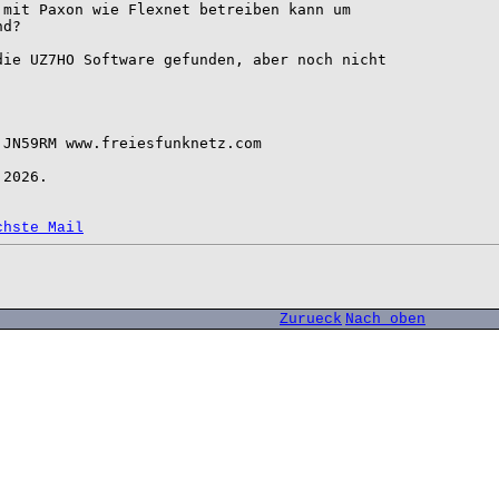
mit Paxon wie Flexnet betreiben kann um 

d?

ie UZ7HO Software gefunden, aber noch nicht 

JN59RM www.freiesfunknetz.com

2026.

chste Mail
Zurueck
Nach oben