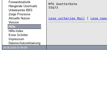
Forwardstatistik
MfG Goetterbote

Hängende Usermails
55&73

Unbekannte BBS
Zeige Prozesse
Aktuelle Nutzer
 | 
Lese vorherige Mail
Lese nae
Version
Hilfe
Hilfe-Index
Erste Schritte
Impressum
Datenschutzerklaerung
09.08.2026 07:48:00l