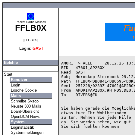
Packet Radio Mailbox
FFLB0X
[FFL-B0X]
Login:
GAST
Befehle
AMOR1  > ALLE     28.12.25 13:3
BID : 47601_AP2BOX

Read: GAST

Start
Subj: Horoskop Steinbock 29.12.
Benutzer
Path: FFLB0X<DBO841<DBO595<DOK3
Login
Sent: 251228/0239Z 47601@AP2BOX
Lösche Cookie
From: AMOR1@AP2BOX.#H.NDS.DEU.E
To  : DIVERS@EU

Mails
Schreibe Sysop
Neuste 300 Mails
Sie haben gerade die Moeglichke
Board-Übersicht
etwas fuer Ihr Wohlbefinden

OpenBCM News
zu tun. Nehmen Sie jede Hilfe

System
an. Sie werden sehen, wie gut

Sie sich fuehlen koennen

Loginstatistik
Systemmeldungen