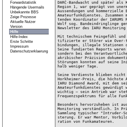
Forwardstatistik
DARC-Bandwacht und später als K
Region 1, war geprägt von unerm
Hängende Usermails
Aussendungen und kommerzielle E
Unbekannte BBS
Amateurfunkdienstes. Zusammen m
Zeige Prozesse
tenden Koordinator der IARUMS R
Aktuelle Nutzer
Wolf sog. Bandeindringlinge gen
Version
Newsletter des IARU Monitoring 
Hilfe
Mit technischem Feingefühl und 
Hilfe-Index
tifizierte er Störer wie Over-t
Erste Schritte
bindungen, illegale Stationen o
Impressum
Seine fundierten Reports waren 
Datenschutzerklaerung
sondern bei den Verantwortliche
akribischer Präzision dokumenti
Störungen konnten auf seine Ini
halb weniger Tage.

Seine Verdienste blieben nicht 
Horkheimer-Preis, die höchste A
IARU Diamond Award, mit dem sei
Amateurfunkdienstes gewürdigt w
wichtig – sein Antrieb war stet
Frequenzspektrums für alle Funk
Besonders hervorzuheben ist auc
Monitoring verständlich. In Prä
Sammlung typischer "Intruder-So
sterung. Er war Mentor, Vorbild
ration von Funkamateuren.
