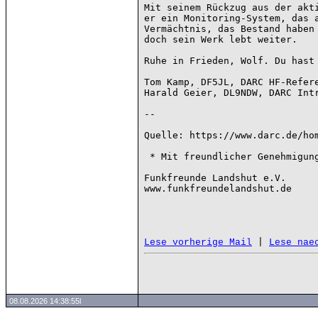
Mit seinem Rückzug aus der akti
er ein Monitoring-System, das a
Vermächtnis, das Bestand haben 
doch sein Werk lebt weiter.

Ruhe in Frieden, Wolf. Du hast 
Tom Kamp, DF5JL, DARC HF-Refere
Harald Geier, DL9NDW, DARC Intr
--

Quelle: https://www.darc.de/hom
 * Mit freundlicher Genehmigung vom DARC e.V. ins Packet Radio übernommen *

Funkfreunde Landshut e.V.

www.funkfreundelandshut.de

 | 
Lese vorherige Mail
Lese nae
08.08.2026 14:38:55l