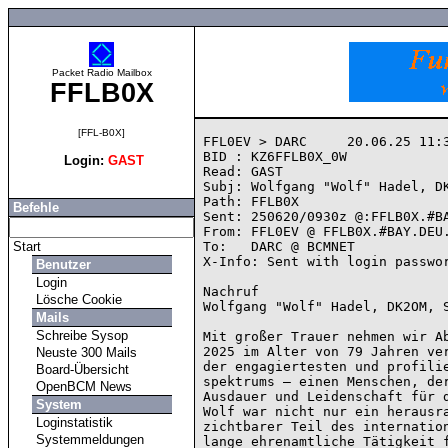
Packet Radio Mailbox
FFLB0X
[FFL-B0X]
FFL0EV > DARC     20.06.25 11:3
BID : KZ6FFLB0X_0W

Login:
GAST
Read: GAST

Subj: Wolfgang "Wolf" Hadel, DK
Path: FFLB0X

Befehle
Sent: 250620/0930z @:FFLB0X.#BA
From: FFL0EV @ FFLB0X.#BAY.DEU.
Start
To:   DARC @ BCMNET

X-Info: Sent with login passwor
Benutzer
Login
Nachruf

Lösche Cookie
Wolfgang "Wolf" Hadel, DK2OM, S
Mails
Schreibe Sysop
Mit großer Trauer nehmen wir Ab
2025 im Alter von 79 Jahren ver
Neuste 300 Mails
der engagiertesten und profilie
Board-Übersicht
spektrums – einen Menschen, der
OpenBCM News
Ausdauer und Leidenschaft für d
System
Wolf war nicht nur ein herausra
Loginstatistik
zichtbarer Teil des internation
Systemmeldungen
lange ehrenamtliche Tätigkeit f