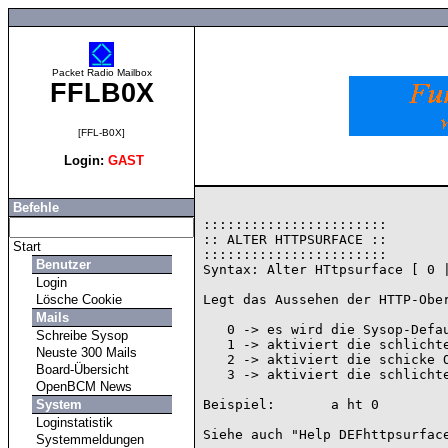
Packet Radio Mailbox
FFLB0X
[FFL-B0X]
Login:
GAST
Befehle
:::::::::::::::::::::::

:: ALTER HTTPSURFACE ::

Start
:::::::::::::::::::::::

Benutzer
Syntax: Alter HTtpsurface [ 0 |
Login
Lösche Cookie
Legt das Aussehen der HTTP-Ober
Mails
   0 -> es wird die Sysop-Defaulteinstellung ("defhttpsurface") genutzt

Schreibe Sysop
   1 -> aktiviert die schlichte Oberflaeche mit Frames und ohne CSS-Support

Neuste 300 Mails
   2 -> aktiviert die schicke Oberflaeche ohne Frames aber mit CSS-Support

Board-Übersicht
   3 -> aktiviert die schlichte Oberflaeche ohne Frames und ohne CSS-Support

OpenBCM News
System
Beispiel:       a ht 0

Loginstatistik
Systemmeldungen