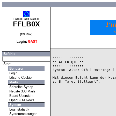
Packet Radio Mailbox
FFLB0X
[FFL-B0X]
Login:
GAST
Befehle
:::::::::::::::

:: ALTER QTH ::

Start
:::::::::::::::

Benutzer
Syntax: Alter QTh [ <string> ]

Login
Lösche Cookie
Mit diesem Befehl kann der Heim
Mails
Schreibe Sysop
Neuste 300 Mails
Board-Übersicht
OpenBCM News
System
Loginstatistik
Systemmeldungen