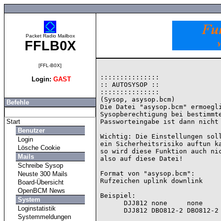
Packet Radio Mailbox
FFLB0X
[FFL-B0X]
:::::::::::::::

Login:
GAST
:: AUTOSYSOP ::

:::::::::::::::

(Sysop, asysop.bcm)

Befehle
Die Datei "asysop.bcm" ermoegli
Sysopberechtigung bei bestimmte
Start
Passworteingabe ist dann nicht 
Benutzer
Wichtig: Die Einstellungen soll
Login
ein Sicherheitsrisiko auftun ka
Lösche Cookie
so wird diese Funktion auch nic
Mails
also auf diese Datei!

Schreibe Sysop
Format von "asysop.bcm":

Neuste 300 Mails
Rufzeichen uplink downlink

Board-Übersicht
OpenBCM News
Beispiel:

System
      DJJ812 none     none            (Direkteinstieg)

Loginstatistik
      DJJ812 DBO812-2 DBO812-2        (wenn das SSID des Ports ueber den man

Systemmeldungen
                                       eins