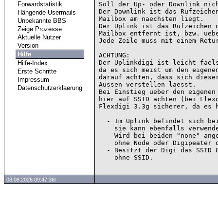
Forwardstatistik
Soll der Up- oder Downlink nich
Der Downlink ist das Rufzeichen
Hängende Usermails
Mailbox am naechsten liegt.

Unbekannte BBS
Der Uplink ist das Rufzeichen d
Zeige Prozesse
Mailbox entfernt ist, bzw. uebe
Aktuelle Nutzer
Jede Zeile muss mit einem Retur
Version
Hilfe
ACHTUNG:

Der Uplinkdigi ist leicht faels
Hilfe-Index
da es sich meist um den eigenen
Erste Schritte
darauf achten, dass sich dieser
Impressum
Aussen verstellen laesst.

Datenschutzerklaerung
Bei Einstieg ueber den eigenen 
hier auf SSID achten (bei Flexd
Flexdigi 3.3g sicherer, da es h
  - Im Uplink befindet sich bei IP-Logins die IP-Adresse,

    sie kann ebenfalls verwendet werden.

  - Wird bei beiden "none" angegeben, handelt es sich um einen Direktconnect

    ohne Node oder Digipeater dazwischen.

  - Besitzt der Digi das SSID 0 oder kein SSID, gilt das Rufzeichen

08.08.2026 09:47:36l