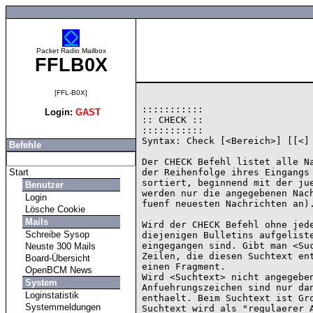
Packet Radio Mailbox
FFLB0X
[FFL-B0X]
:::::::::::

Login:
GAST
:: CHECK ::

:::::::::::

Syntax: Check [<Bereich>] [[<] 
Befehle
Der CHECK Befehl listet alle Na
Start
der Reihenfolge ihres Eingangs 
sortiert, beginnend mit der jue
Benutzer
werden nur die angegebenen Nach
Login
fuenf neuesten Nachrichten an).
Lösche Cookie
Mails
Wird der CHECK Befehl ohne jede
Schreibe Sysop
diejenigen Bulletins aufgeliste
eingegangen sind. Gibt man <Suc
Neuste 300 Mails
Zeilen, die diesen Suchtext ent
Board-Übersicht
einen Fragment.

OpenBCM News
Wird <Suchtext> nicht angegeben
System
Anfuehrungszeichen sind nur dan
Loginstatistik
enthaelt. Beim Suchtext ist Gro
Systemmeldungen
Suchtext wird als "regulaerer A