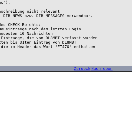
s").

schreibung nicht relevant.

 DIR NEWS bzw. DIR MESSAGES verwendbar.

es CHECK Befehls:

Zurueck
Nach oben