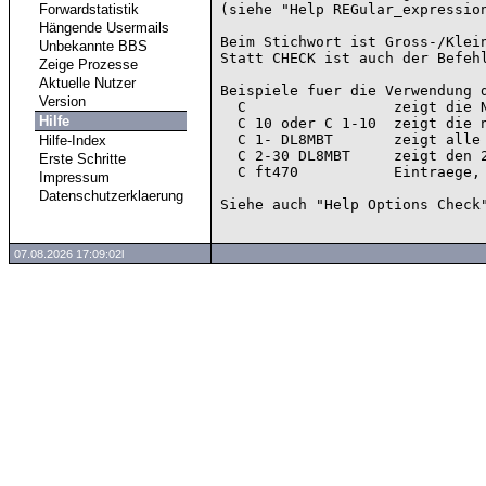
Forwardstatistik
(siehe "Help REGular_expression
Hängende Usermails
Beim Stichwort ist Gross-/Klein
Unbekannte BBS
Statt CHECK ist auch der Befehl
Zeige Prozesse
Aktuelle Nutzer
Beispiele fuer die Verwendung d
Version
  C                 zeigt die Neueintraege nach dem letzten Login

Hilfe
  C 10 oder C 1-10  zeigt die neuesten 10 Nachrichten

  C 1- DL8MBT       zeigt alle Eintraege, die von DL8MBT verfasst wurden

Hilfe-Index
  C 2-30 DL8MBT     zeigt den 2ten bis 31ten Eintrag von DL8MBT

Erste Schritte
  C ft470           Eintraege, die im Header das Wort "FT470" enthalten

Impressum
Datenschutzerklaerung
07.08.2026 17:09:02l