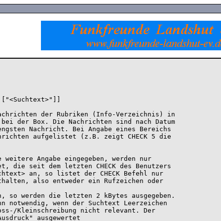
["<Suchtext>"]]

chrichten der Rubriken (Info-Verzeichnis) in

bei der Box. Die Nachrichten sind nach Datum

ngsten Nachricht. Bei Angabe eines Bereichs

richten aufgelistet (z.B. zeigt CHECK 5 die



 weitere Angabe eingegeben, werden nur

t, die seit dem letzten CHECK des Benutzers

htext> an, so listet der CHECK Befehl nur

halten, also entweder ein Rufzeichen oder

, so werden die letzten 2 kBytes ausgegeben.

n notwendig, wenn der Suchtext Leerzeichen

ss-/Kleinschreibung nicht relevant. Der

usdruck" ausgewertet
