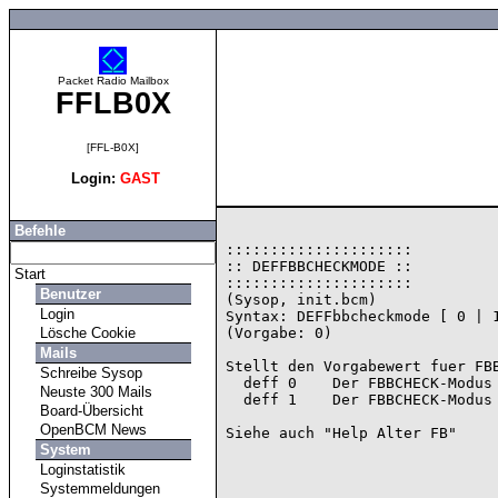
Packet Radio Mailbox
FFLB0X
[FFL-B0X]
Login:
GAST
Befehle
:::::::::::::::::::::

:: DEFFBBCHECKMODE ::

Start
:::::::::::::::::::::

Benutzer
(Sysop, init.bcm)

Login
Syntax: DEFFbbcheckmode [ 0 | 1
Lösche Cookie
(Vorgabe: 0)

Mails
Stellt den Vorgabewert fuer FBB
Schreibe Sysop
  deff 0    Der FBBCHECK-Modus ist deaktiviert.

Neuste 300 Mails
  deff 1    Der FBBCHECK-Modus ist aktiviert.

Board-Übersicht
OpenBCM News
System
Loginstatistik
Systemmeldungen