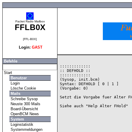
Packet Radio Mailbox
FFLB0X
[FFL-B0X]
Login:
GAST
Befehle
:::::::::::::

:: DEFHOLD ::

Start
:::::::::::::

Benutzer
(Sysop, init.bcm)

Login
Syntax: DEFHOLD [ 0 | 1 ]

Lösche Cookie
(Vorgabe: 0)

Mails
Setzt die Vorgabe fuer Alter FH
Schreibe Sysop
Neuste 300 Mails
Board-Übersicht
OpenBCM News
System
Loginstatistik
Systemmeldungen