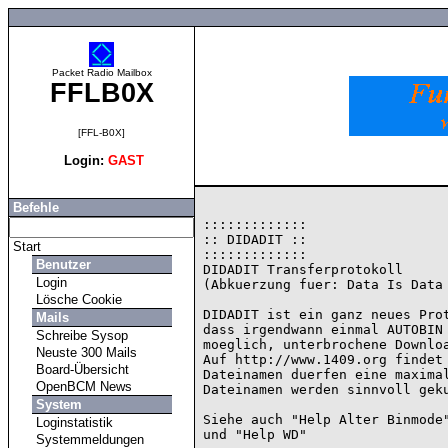
Packet Radio Mailbox
FFLB0X
[FFL-B0X]
Login:
GAST
Befehle
:::::::::::::

:: DIDADIT ::

Start
:::::::::::::

Benutzer
DIDADIT Transferprotokoll

Login
(Abkuerzung fuer: Data Is Data 
Lösche Cookie
DIDADIT ist ein ganz neues Prot
Mails
dass irgendwann einmal AUTOBIN 
Schreibe Sysop
moeglich, unterbrochene Downloa
Neuste 300 Mails
Auf http://www.1409.org findet 
Board-Übersicht
Dateinamen duerfen eine maximal
OpenBCM News
Dateinamen werden sinnvoll geku
System
Siehe auch "Help Alter Binmode"
Loginstatistik
Systemmeldungen