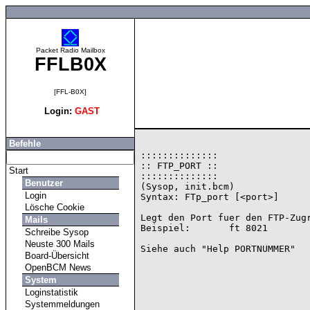
Packet Radio Mailbox
FFLB0X
[FFL-B0X]
Login:
GAST
Befehle
::::::::::::::

:: FTP_PORT ::

Start
::::::::::::::

Benutzer
(Sysop, init.bcm)

Login
Syntax: FTp_port [<port>]

Lösche Cookie
Legt den Port fuer den FTP-Zugr
Mails
Beispiel:       ft 8021

Schreibe Sysop
Neuste 300 Mails
Board-Übersicht
OpenBCM News
System
Loginstatistik
Systemmeldungen