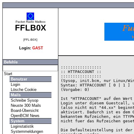
Packet Radio Mailbox
FFLB0X
[FFL-B0X]
Login:
GAST
Befehle
:::::::::::::::::

:: HTTPACCOUNT ::

Start
:::::::::::::::::

Benutzer
(Sysop, init.bcm, nur Linux/Win
Login
Syntax: HTTPACCOUNT [ 0 | 1 ]

Lösche Cookie
(Vorgabe: 0)

Mails
Ist "HTTPACCOUNT" auf den Wert 
Schreibe Sysop
Login unter diesem Guestcall, u
Neuste 300 Mails
(also nicht mit "44.xx" beginnt
Board-Übersicht
aktiviert. Dadurch ist es dem G
OpenBCM News
bekanntem Rufzeichen, ein TTYPW
System
nicht fuer das Rufzeichen geset
Loginstatistik
Die Defaulteinstellung ist der 
Systemmeldungen