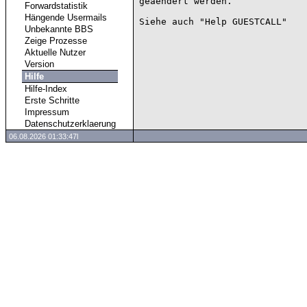
geaendert werden.

Forwardstatistik
Hängende Usermails
Unbekannte BBS
Zeige Prozesse
Aktuelle Nutzer
Version
Hilfe
Hilfe-Index
Erste Schritte
Impressum
Datenschutzerklaerung
06.08.2026 01:33:47l