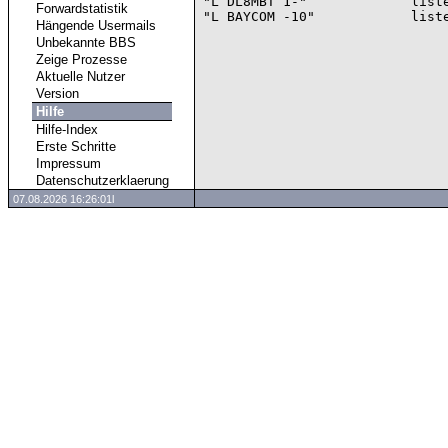
"L DL8MBT 1-"             liste
Forwardstatistik
Hängende Usermails
Unbekannte BBS
Zeige Prozesse
Aktuelle Nutzer
Version
Hilfe
Hilfe-Index
Erste Schritte
Impressum
Datenschutzerklaerung
07.08.2026 16:26:01l