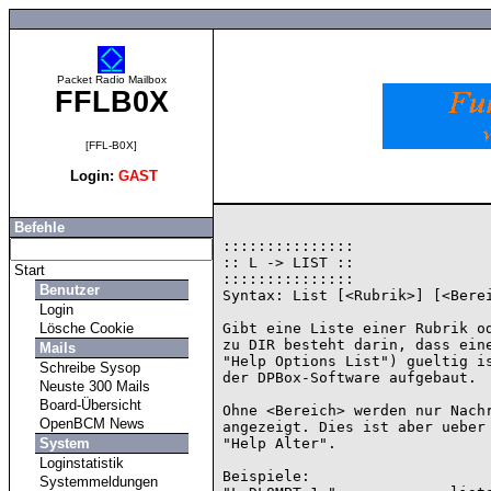
Packet Radio Mailbox
FFLB0X
[FFL-B0X]
Login:
GAST
Befehle
:::::::::::::::

:: L -> LIST ::

Start
:::::::::::::::

Benutzer
Syntax: List [<Rubrik>] [<Berei
Login
Lösche Cookie
Gibt eine Liste einer Rubrik od
zu DIR besteht darin, dass eine
Mails
"Help Options List") gueltig is
Schreibe Sysop
der DPBox-Software aufgebaut.

Neuste 300 Mails
Board-Übersicht
Ohne <Bereich> werden nur Nachr
OpenBCM News
angezeigt. Dies ist aber ueber 
System
"Help Alter".

Loginstatistik
Beispiele:

Systemmeldungen