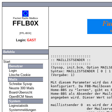
Packet Radio Mailbox
FFLB0X
[FFL-B0X]
Login:
GAST
Befehle
::::::::::::::::::::

:: MAILLISTSENDER ::

Start
::::::::::::::::::::

Benutzer
(Sysop, init.bcm, Option MAILSE
Login
Syntax: MAILLISTSENDER [ 0 | 1 
Lösche Cookie
(Vorgabe: 1)

Mails
Mit diesem Parameter wird das A
Schreibe Sysop
konfiguriert. Da FBB-Mailboxen 
Neuste 300 Mails
Home-BBS zu "lernen", gibt es P
Board-Übersicht
Home-BBS als Absender der Mails
OpenBCM News
angegeben wird. Dieser Wert sol
System
maillistsender 0  es wird der A
Loginstatistik
                  der Mailserver-Mail genutzt (sollte NUR dann genutzt werden,

Systemmeldungen