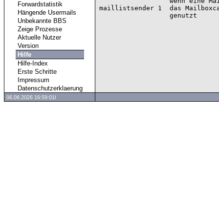
                  wenn eine Maillinglistmail nicht durch eine FBB laeuft)

Forwardstatistik
maillistsender 1  das Mailboxca
Hängende Usermails
Unbekannte BBS
Zeige Prozesse
Aktuelle Nutzer
Version
Hilfe
Hilfe-Index
Erste Schritte
Impressum
Datenschutzerklaerung
06.08.2026 16:59:01l