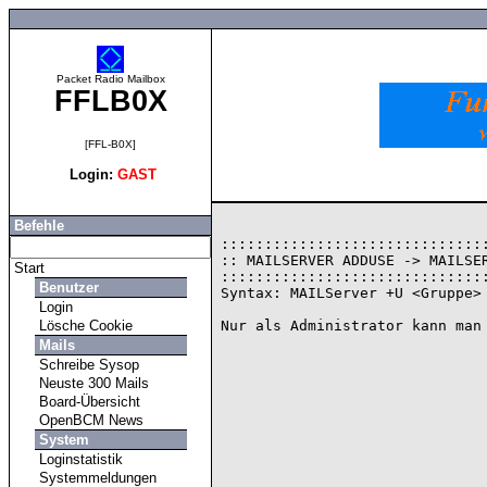
Packet Radio Mailbox
FFLB0X
[FFL-B0X]
Login:
GAST
Befehle
:::::::::::::::::::::::::::::::
:: MAILSERVER ADDUSE -> MAILSER
Start
:::::::::::::::::::::::::::::::
Benutzer
Syntax: MAILServer +U <Gruppe> 
Login
Lösche Cookie
Mails
Schreibe Sysop
Neuste 300 Mails
Board-Übersicht
OpenBCM News
System
Loginstatistik
Systemmeldungen