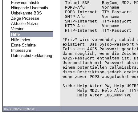
Forwardstatistik
 Telnet-S&F     BayCom, MD2, MD5, Priv       a pw, a sfpwtype und a ttypw

 POP3-Afu       Vorname                      a name

Hängende Usermails
 POP3-Internet  TTY-Passwort                 a ttypw (nur Sysop)

Unbekannte BBS
 SMTP-Afu       Vorname                      a name

Zeige Prozesse
 SMTP-Internet  TTY-Passwort                 a ttypw (nur Sysop

Aktuelle Nutzer
 HTTP-Afu       Vorname                      a name

Version
 HTTP-Internet  TTY-Passwort                 a ttypw (nur Sysop)

Hilfe
"Priv" wird verwendet, sobald e
Hilfe-Index
existiert. Das Sysop-Passwort w
Erste Schritte
Falls ein AX25-Passwort gesetzt
Impressum
dann moeglich, wenn die Zeichen
Datenschutzerklaerung
AX25-Passwort enthalten ist. Di
Userpostfach mit Passwort absic
einem potentiellen Callmissbrau
diese Restriktion jedoch deakti
wenn zuvor POP3 ausgefuehrt wur
Siehe Help Alter PW, Help USERS
      Help MD2, Help Alter TTYPW, Help Alter SFPWTYPE und

06.08.2026 03:36:31l