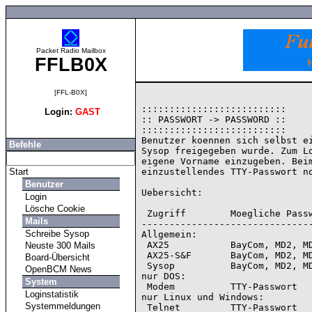
Packet Radio Mailbox
FFLB0X
[FFL-B0X]
::::::::::::::::::::::::::

Login:
GAST
:: PASSWORT -> PASSWORD ::

::::::::::::::::::::::::::

Benutzer koennen sich selbst ei
Befehle
Sysop freigegeben wurde. Zum Lo
eigene Vorname einzugeben. Beim
Start
einzustellendes TTY-Passwort no
Benutzer
Uebersicht:

Login
Lösche Cookie
 Zugriff        Moegliche Passwortverfahren  Befehle

Mails
-------------------------------
Schreibe Sysop
Allgemein:

 AX25           BayCom, MD2, MD5, Priv       a pw, a pwline, a loginpwtype, pw

Neuste 300 Mails
 AX25-S&F       BayCom, MD2, MD5, Priv       a pw, a sfpwtype

Board-Übersicht
 Sysop          BayCom, MD2, MD5, Priv       sysop, priv, md2, md5

OpenBCM News
nur DOS:

System
 Modem          TTY-Passwort                 a ttypw (nur Sysop)

Loginstatistik
nur Linux und Windows:

Systemmeldungen
 Telnet         TTY-Passwort                 a ttypw (nur Sysop)
