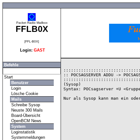
Packet Radio Mailbox
FFLB0X
[FFL-B0X]
Login:
GAST
Befehle
:::::::::::::::::::::::::::::::
:: POCSAGSERVER ADDU -> POCSAGS
Start
:::::::::::::::::::::::::::::::
Benutzer
(Sysop)

Login
Syntax: POCsagserver +U <Gruppe
Lösche Cookie
Mails
Schreibe Sysop
Neuste 300 Mails
Board-Übersicht
OpenBCM News
System
Loginstatistik
Systemmeldungen