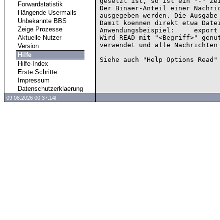
gesetzt ist, so ist ein "-" Zei
Forwardstatistik
Der Binaer-Anteil einer Nachric
Hängende Usermails
ausgegeben werden. Die Ausgabe 
Unbekannte BBS
Damit koennen direkt etwa Datei
Zeige Prozesse
Anwendungsbeispiel:     export 
Aktuelle Nutzer
Wird READ mit "<Begriff>" genut
verwendet und alle Nachrichten 
Version
Hilfe
Hilfe-Index
Erste Schritte
Impressum
Datenschutzerklaerung
09.08.2026 00:37:14l