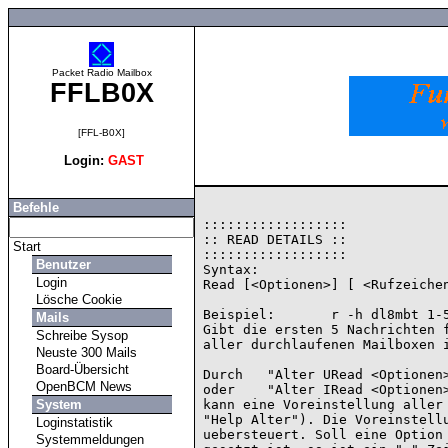
Packet Radio Mailbox
FFLB0X
[FFL-B0X]
Login:
GAST
Befehle
::::::::::::::::::

:: READ DETAILS ::

Start
::::::::::::::::::

Benutzer
Syntax:

Login
Read [<Optionen>] [ <Rufzeichen
Lösche Cookie
Beispiel:       r -h dl8mbt 1-5
Mails
Gibt die ersten 5 Nachrichten f
Schreibe Sysop
aller durchlaufenen Mailboxen i
Neuste 300 Mails
Board-Übersicht
Durch   "Alter URead <Optionen>
OpenBCM News
oder    "Alter IRead <Optionen>
System
kann eine Voreinstellung aller 
"Help Alter"). Die Voreinstellu
Loginstatistik
uebersteuert. Soll eine Option 
Systemmeldungen