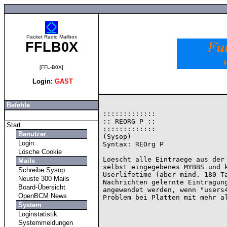
Packet Radio Mailbox
FFLB0X
[FFL-B0X]
Login:
GAST
Befehle
:::::::::::::

:: REORG P ::

Start
:::::::::::::

Benutzer
(Sysop)

Login
Syntax: REOrg P

Lösche Cookie
Loescht alle Eintraege aus der 
Mails
selbst eingegebenes MYBBS und k
Schreibe Sysop
Userlifetime (aber mind. 180 Ta
Neuste 300 Mails
Nachrichten gelernte Eintragung
Board-Übersicht
angewendet werden, wenn "users4
OpenBCM News
System
Loginstatistik
Systemmeldungen