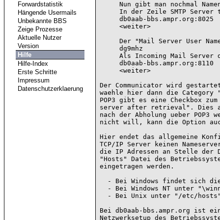
Forwardstatistik
     Nun gibt man nochmal Namen und Emailadresse ein.

     In der Zeile SMTP Server trage ich ein:

Hängende Usermails
     db0aab-bbs.ampr.org:8025

Unbekannte BBS
     <weiter>

Zeige Prozesse
Aktuelle Nutzer
     Der "Mail Server User Name" ist:

Version
     dg9mhz

Hilfe
     Als Incoming Mail Server definiert man:

     db0aab-bbs.ampr.org:8110

Hilfe-Index
     <weiter>

Erste Schritte
Impressum
Der Communicator wird gestartet
Datenschutzerklaerung
waehle hier dann die Category "
POP3 gibt es eine Checkbox zum 
server after retrieval". Dies a
nach der Abholung ueber POP3 we
nicht will, kann die Option auc
Hier endet das allgemeine Konfi
TCP/IP Server keinen Nameserver
die IP Adressen an Stelle der D
"Hosts" Datei des Betriebssyste
eingetragen werden.

  - Bei Windows findet sich die Datei unter "\windows\hosts"

  - Bei Windows NT unter "\winnt\system32\drivers\etc\hosts"

  - Bei Unix unter "/etc/hosts"

Bei db0aab-bbs.ampr.org ist ein