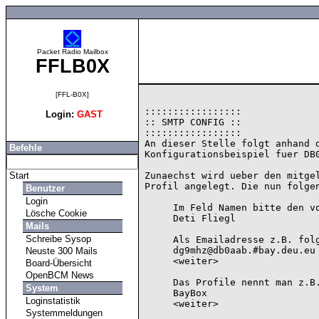
Packet Radio Mailbox
FFLB0X
[FFL-B0X]
:::::::::::::::::

Login:
GAST
:: SMTP CONFIG ::

:::::::::::::::::

An dieser Stelle folgt anhand d
Befehle
Konfigurationsbeispiel fuer DB0
Start
Zunaechst wird ueber den mitgel
Profil angelegt. Die nun folgen
Benutzer
Login
     Im Feld Namen bitte den vollstaendigen Namen eingeben:

Lösche Cookie
     Deti Fliegl

Mails
Schreibe Sysop
     Als Emailadresse z.B. folgendes eingeben:

     dg9mhz@db0aab.#bay.deu.eu

Neuste 300 Mails
     <weiter>

Board-Übersicht
OpenBCM News
     Das Profile nennt man z.B.:

System
     BayBox

Loginstatistik
     <weiter>

Systemmeldungen