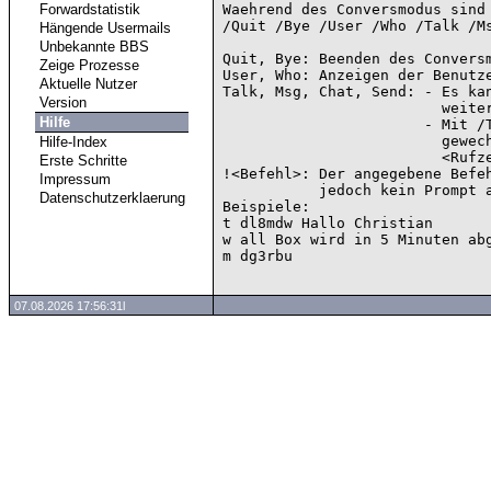
Forwardstatistik
Waehrend des Conversmodus sind 
/Quit /Bye /User /Who /Talk /Ms
Hängende Usermails
Unbekannte BBS
Quit, Bye: Beenden des Conversm
Zeige Prozesse
User, Who: Anzeigen der Benutze
Aktuelle Nutzer
Talk, Msg, Chat, Send: - Es kan
Version
                         weiteren Benutzer gesendet werden.

Hilfe
                       - Mit /T <Rufzeichen> wird der Converspartner

                         gewechselt, alle Eingaben gehen nun an das angegebene

Hilfe-Index
                         <Rufzeichen>

Erste Schritte
!<Befehl>: Der angegebene Befeh
Impressum
           jedoch kein Prompt ausgegeben.

Datenschutzerklaerung
Beispiele:

t dl8mdw Hallo Christian

w all Box wird in 5 Minuten abg
07.08.2026 17:56:31l