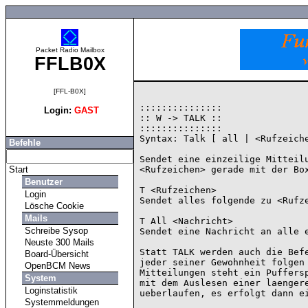
Packet Radio Mailbox
FFLB0X
[FFL-B0X]
:::::::::::::::

Login:
GAST
:: W -> TALK ::

:::::::::::::::

Syntax: Talk [ all | <Rufzeiche
Befehle
Sendet eine einzeilige Mitteilu
Start
<Rufzeichen> gerade mit der Box
Benutzer
T <Rufzeichen>

Login
Sendet alles folgende zu <Rufze
Lösche Cookie
Mails
T All <Nachricht>

Schreibe Sysop
Sendet eine Nachricht an alle e
Neuste 300 Mails
Statt TALK werden auch die Befe
Board-Übersicht
jeder seiner Gewohnheit folgen 
OpenBCM News
Mitteilungen steht ein Puffersp
System
mit dem Auslesen einer laengere
Loginstatistik
ueberlaufen, es erfolgt dann ei
Systemmeldungen