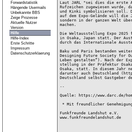
Forwardstatistik
Laut JARL "sei dies die erste A
Rufzeichen zugewiesen wurde, da
Hängende Usermails
und Kinki symbolisieren soll. D
Unbekannte BBS
auf dem Expo-Gelände will die J
Zeige Prozesse
sondern in der ganzen Welt über
Aktuelle Nutzer
machen.

Version
Hilfe
Die Weltausstellung Expo 2025 f
in Osaka, Japan statt. Der Aust
Hilfe-Index
durch das Internationale Ausste
Erste Schritte
Impressum
Baku und Paris bestanden weiter
Datenschutzerklaerung
Designing Future Society for Ou
Leben gestalten“). Nach der Exp
stellung in der Präfektur Osaka
Osaka, statt. In diesem Jahr ne
darunter auch Deutschland (http
Deutschland selbst Gastgeber de
--

Quelle: https://www.darc.de/hom
 * Mit freundlicher Genehmigung vom DARC e.V. ins Packet Radio übernommen *

Funkfreunde Landshut e.V.

www.funkfreundelandshut.de
