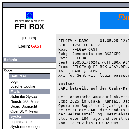
Packet Radio Mailbox
FFLB0X
[FFL-B0X]
FFL0EV > DARC     01.05.25 12:2
BID : 1Z5FFLB0X_0Z

Login:
GAST
Read: FFL0EV GAST

Subj: Sonderstation 8K3EXPO

Path: FFLB0X

Befehle
Sent: 250501/1024z @:FFLB0X.#BA
From: FFL0EV @ FFLB0X.#BAY.DEU.
Start
To:   DARC @ BCMNET

X-Info: Sent with login passwor
Benutzer
Login
Ausland

Lösche Cookie
JARL betreibt auf der Osaka-Kan
Mails
Schreibe Sysop
Der japanische Amateurfunkverba
Expo 2025 in Osaka, Kansai, Jap
Neuste 300 Mails
Operation Supplier ( jarl.gr.jp
Board-Übersicht
betreibt die JARL die Sondersta
OpenBCM News
der Weltausstellung. Betriebsze
System
also über 184 Tage und somit di
Loginstatistik
von 1,8 MHz bis 10 GHz QRV.

Systemmeldungen