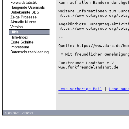
Forwardstatistik
kann auf allen Bändern durchgef
Hängende Usermails
Weitere Informationen zum Burge
Unbekannte BBS
https://www.cotagroup.org/cotag
Zeige Prozesse
Aktuelle Nutzer
Angekündigte Buregntag-Aktivitä
Version
https://www.cotagroup.org/cotag
Hilfe
--

Hilfe-Index
Erste Schritte
Quelle: https://www.darc.de/hom
Impressum
Datenschutzerklaerung
 * Mit freundlicher Genehmigung vom DARC e.V. ins Packet Radio übernommen *

Funkfreunde Landshut e.V.

www.funkfreundelandshut.de

 | 
Lese vorherige Mail
Lese nae
09.08.2026 12:50:38l