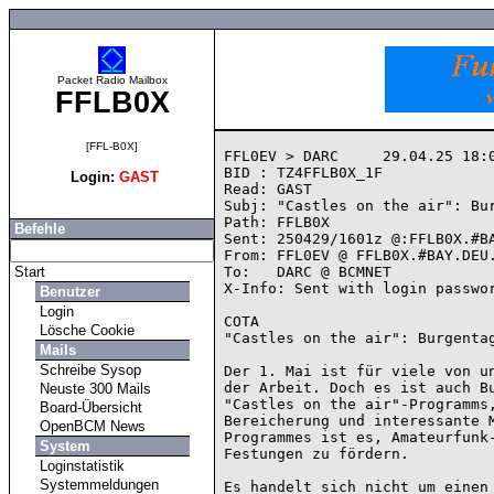
Packet Radio Mailbox
FFLB0X
[FFL-B0X]
FFL0EV > DARC     29.04.25 18:0
BID : TZ4FFLB0X_1F

Login:
GAST
Read: GAST

Subj: "Castles on the air": Bur
Path: FFLB0X

Befehle
Sent: 250429/1601z @:FFLB0X.#BA
From: FFL0EV @ FFLB0X.#BAY.DEU.
Start
To:   DARC @ BCMNET

X-Info: Sent with login passwor
Benutzer
Login
COTA

Lösche Cookie
"Castles on the air": Burgentag
Mails
Schreibe Sysop
Der 1. Mai ist für viele von un
der Arbeit. Doch es ist auch Bu
Neuste 300 Mails
"Castles on the air"-Programms,
Board-Übersicht
Bereicherung und interessante M
OpenBCM News
Programmes ist es, Amateurfunk-
System
Festungen zu fördern.

Loginstatistik
Systemmeldungen
Es handelt sich nicht um einen 